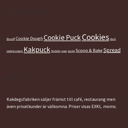
var:
är:
79,00 kr.
49,00 kr.
Produktetiketter
Cookies
Cookie Puck
Cookie Dough
Biscoff
dark
Kakpuck
Spread
Scoop & Bake
cookie cream
Nutella
oreo
paste
Priser
Kakdegsfabriken säljer främst till café, restaurang men
även privatkunder är välkomna. Priser visas EXKL. moms.