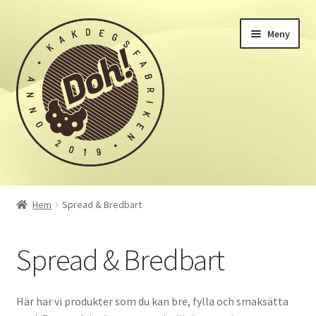
Hoppa
Hoppa
Meny
till
till
navigering
innehåll
Hem
Hem
Spread & Bredbart
Integritetspolicy
Spread & Bredbart
Mitt konto
Till kassan
Här har vi produkter som du kan bre, fylla och smaksätta