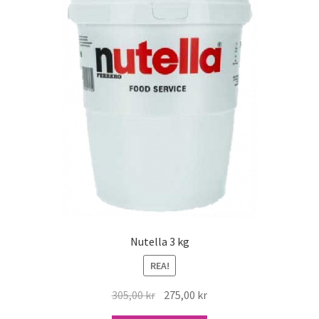
Nutella 3 kg
REA!
Det
Det
305,00
kr
275,00
kr
ursprungliga
nuvarande