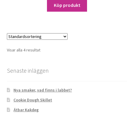
priset
priset
Köp produkt
var:
är:
305,00 kr.
275,00 kr.
Visar alla 4 resultat
Senaste inläggen
Nya smaker, vad finns i labbet?
Cookie Dough Skillet
Ätbar Kakdeg