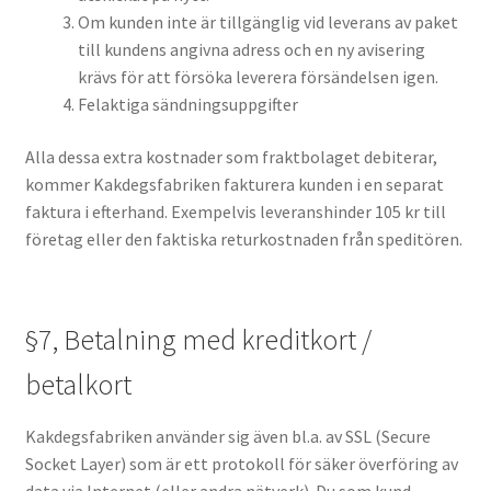
Om kunden inte är tillgänglig vid leverans av paket
till kundens angivna adress och en ny avisering
krävs för att försöka leverera försändelsen igen.
Felaktiga sändningsuppgifter
Alla dessa extra kostnader som fraktbolaget debiterar,
kommer Kakdegsfabriken fakturera kunden i en separat
faktura i efterhand. Exempelvis leveranshinder 105 kr till
företag eller den faktiska returkostnaden från speditören.
§7, Betalning med kreditkort /
betalkort
Kakdegsfabriken använder sig även bl.a. av SSL (Secure
Socket Layer) som är ett protokoll för säker överföring av
data via Internet (eller andra nätverk). Du som kund