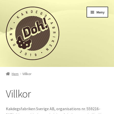
Hoppa
Hoppa
Meny
till
till
navigering
innehåll
Hem
Hem
Villkor
Integritetspolicy
Villkor
Mitt konto
Till kassan
Kakdegsfabriken Sverige AB, organisations nr. 559216-