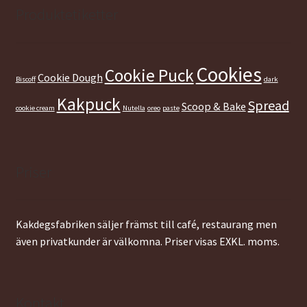
79,00 kr.
49,00 kr.
Produktetiketter
Cookies
Cookie Puck
Cookie Dough
Biscoff
dark
Kakpuck
Spread
Scoop & Bake
cookie cream
Nutella
oreo
paste
Priser
Kakdegsfabriken säljer främst till café, restaurang men
även privatkunder är välkomna. Priser visas EXKL. moms.
Kontakt